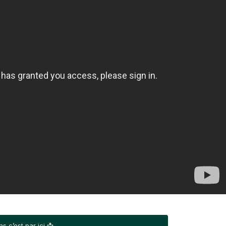
s c’est par ici 📩