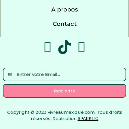
A propos
Contact
F
Y
a
o
c
u
Email
e
t
Rejoindre
b
u
Copyright © 2023 vivreaumexique.com, Tous droits
o
b
réservés. Réalisation
SPARKLIC