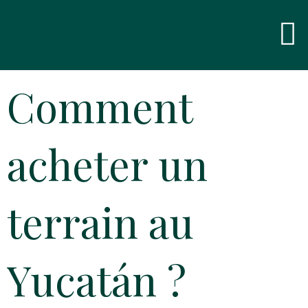
Skip
Men
to
content
Comment
acheter un
terrain au
Yucatán ?