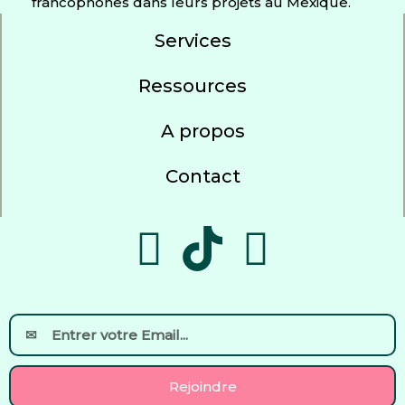
francophones dans leurs projets au Mexique.
Services
Ressources
A propos
Contact
F
Y
a
o
c
u
Email
e
t
Rejoindre