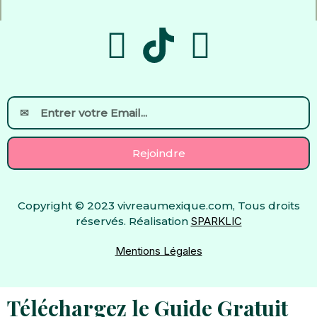
F
Y
a
o
c
u
Email
e
t
Rejoindre
b
u
Copyright © 2023 vivreaumexique.com, Tous droits
o
b
réservés. Réalisation
SPARKLIC
o
e
Mentions Légales
k
Téléchargez le Guide Gratuit