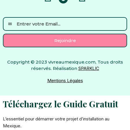
a
o
c
u
Email
e
t
Rejoindre
b
u
Copyright © 2023 vivreaumexique.com, Tous droits
o
b
réservés. Réalisation
SPARKLIC
o
e
Mentions Légales
k
Téléchargez le Guide Gratuit
L’essentiel pour démarrer votre projet d’installation au
Mexique.