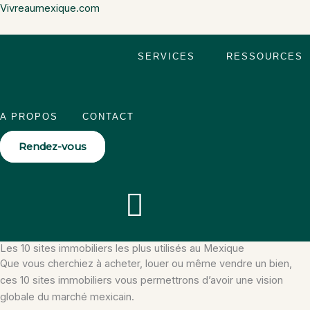
Skip
Vivreaumexique.com
to
content
SERVICES
RESSOURCES
A PROPOS
CONTACT
Rendez-vous
Menu
Les 10 sites immobiliers les plus utilisés au Mexique
Que vous cherchiez à acheter, louer ou même vendre un bien,
ces 10 sites immobiliers vous permettrons d’avoir une vision
globale du marché mexicain.