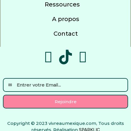
Ressources
A propos
Contact
F
Y
a
o
c
u
Email
e
t
Rejoindre
b
u
Copyright © 2023 vivreaumexique.com, Tous droits
o
b
réservés. Réalisation
SPARKLIC